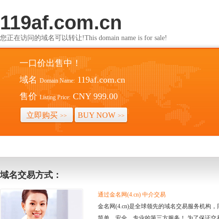
119af.com.cn
您正在访问的域名可以转让!This domain name is for sale!
一口价出售中！
域名
119af.com.cn
Domain Name:
售价
CNY 999.00
Listing Price:
立即购买
BUY NOW
>>
>>
域名交易方式：
通过金名网(4.cn) 中介交易
金名网(4.cn)是全球领先的域名交易服务机
简单、安全、专业的第三方服务！ 为了保证交