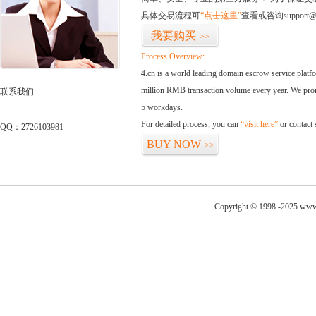
具体交易流程可
“点击这里”
查看或咨询support@
我要购买
>>
Process Overview:
4.cn is a world leading domain escrow service plat
million RMB transaction volume every year. We promi
联系我们
5 workdays.
For detailed process, you can
“visit here”
or contact
QQ：2726103981
BUY NOW
>>
Copyright © 1998 -2025 www.